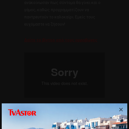
ανακοίνωσαν πως σύντομα θα γίνει και ο
γάμος, καθώς προγραμματίζουν να
παντρευτούν το καλοκαίρι. Εμείς τους
ευχόμαστε να ζήσουν!
Δείτε το βίντεο από τους αρραβώνες
×