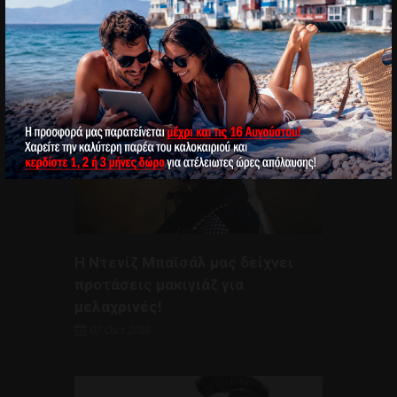
Διαβάστε ακόμη:
Η Ντενίζ Μπαϊσάλ μας δείχνει
προτάσεις μακιγιάζ για
μελαχρινές!
07 Οκτ 2018