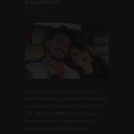
παραδόσεις!
11 Νοε 2018
Ένα βήμα πιο κοντά στον γάμο έκανε η
Ντενίζ Μπαϊσάλ, η τηλεοπτική ‘Χαζάν’ από
τη σειρά ‘Η ΚΥΡΙΑ ΦΑΖΙΛΕΤ ΚΑΙ ΟΙ ΚΟΡΕΣ
ΤΗΣ’ (FAZİLET HANIM VE KIZLARI) και ο
Μπαρίς Γιουρτσού, τραγουδιστής του
συγκροτήματος KOLPA, οι οποίοι