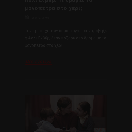
Ασλί Ενβέρ: Τι κρύβει το
μονόπετρο στο χέρι;
05 Νοε 2018
Την προσοχή των δημοσιογράφων τράβηξε
η Ασλί Ενβέρ, όταν πόζαρε στο δρόμο με το
μονόπετρο στο χέρι.
Περισσότερα