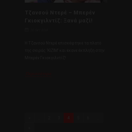
Τζανσού Ντερέ – Μπερέν
Γκιοκγιλντίζ: Ξανά μαζί!
16 Οκτ 2018
Η Τζανσού Ντερέ επισκέφτηκε τα πλατό
της σειράς ‘KIZIM’ και έκανε έκπληξη στην
Μπερέν Γκιοκγιλντίζ!
Περισσότερα
«
...
2
3
4
5
6
...
»