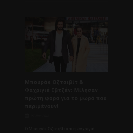
Μπουράκ Οζτσιβίτ &
Φαχριγιέ Εβτζέν: Mίλησαν
πρώτη φορά για το μωρό που
περιμένουν!
07 Νοε 2018
Ο Μπουράκ Οζτσιβίτ και η Φαχριγιέ