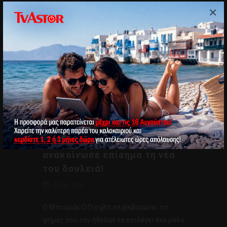
×
Ο Μπουράκ Οζτσιβίτ
ανακοίνωσε επίσημα τη νέα
του δουλειά!
26 Οκτ 2018
Ο Μπουράκ Οζτσιβίτ επιβεβαιώνει τις
φήμες που τον ήθελαν να επιλέγει ένα ρόλο